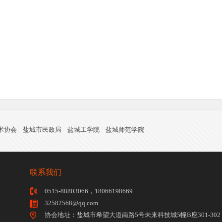
术协会
盐城市民政局
盐城工学院
盐城师范学院
联系我们
0515-88803066，18066198669
32582568@qq.com
协会地址：盐城市希望大道南路5号未来科技城5幢B座301-302